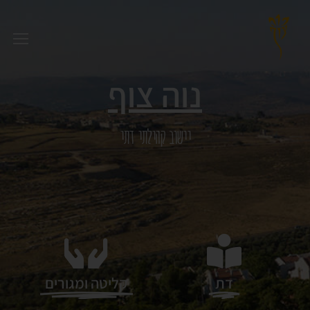
נוה צוף
יישוב קהילתי דתי
דת
קליטה ומגורים