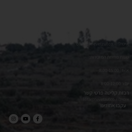
נוה צוף
ד.נ מודיעין 7194500
מזכירות
טלפון:
08-924-3843
איימיל:
office@nevetzuf.co.il
שעות פתיחת המזכירות:
א'-ד' 8:00-15:00
יום ו' 8:00-12:00
רכזת קליטה פרטי קשר
אימייל:
klita@nevetzuf.co.il
עקבו אחורינו