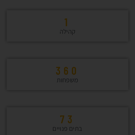
פרוייקט טוסקניה
1
לגור אל מול נוף ירוק עצום ומרהיב ביופיו בישוב הפסטורלי נוה צוף
קהילה
הממוקם במערב בנימין, לצאת אל הגינה או המרפסת ולחזות במרחבים
ירוקים של יער מרהיב... זה לא חלום - זו חווית המגורים היומיומית הצפויה
לדיירי ״טוסקניָה״.
הפרוייקט בבניה ויצא לשיווק
360
משפחות
73
בתים פנויים