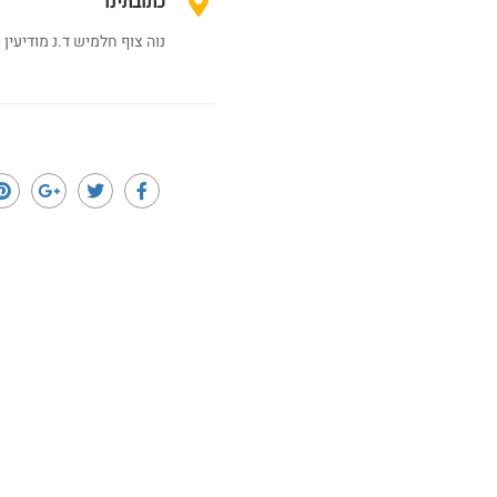
כתובתינו
נוה צוף חלמיש ד.נ מודיעין 7194500