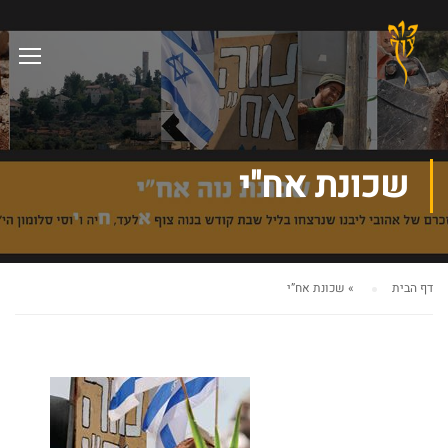
שכונת אח"י
דף הבית
»
שכונת אח”י